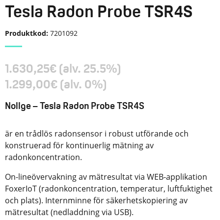
Tesla Radon Probe TSR4S
Produktkod:
7201092
1.630,25
€
(alv. 25.5%)
1.299,00
€
(alv. 0%)
Nollge – Tesla Radon Probe TSR4S
är en trådlös radonsensor i robust utförande och
konstruerad för kontinuerlig mätning av
radonkoncentration.
On-lineövervakning av mätresultat via WEB-applikation
FoxerIoT (radonkoncentration, temperatur, luftfuktighet
och plats). Internminne för säkerhetskopiering av
mätresultat (nedladdning via USB).