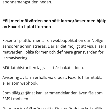
abonnemangstiden nedan.
Följ med mätvärden och sätt larmgränser med hjälp
av FoxerIoT plattformen
FoxerIoT plattformen är en webbapplikation där Nollge
sensorer administreras. Där är det möjligt att visualisera
mätvärden i olika former och definiera gränsvärden för
larmavisering.
Mätdatahistoriken lagras ett år bakåt i tiden.
Avisering av larm erhålls via e-post, FoxerIoT larmtablå
eller som webhook.
Som tilläggstjänst kan larmmeddelanden även fås som
SMS i mobilen.
Genom våra API gränssnittstjänster är det också möjligt