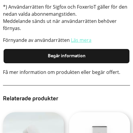
*) Användarrätten för Sigfox och FoxerIoT gäller för den
nedan valda abonnemangstiden.
Meddelande sänds ut när användarrätten behöver
förnyas.
Förnyande av användarrätten
Läs mera
Begär information
Få mer information om produkten eller begär offert.
Relaterade produkter
Den
Den
här
här