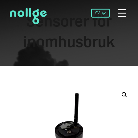
SV
Sensorer för
inomhusbruk