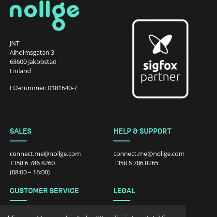
JNT
Alholmsgatan 3
68600 Jakobstad
Finland
FO-nummer: 0181640-7
SALES
HELP & SUPPORT
connect.me@nollge.com
connect.me@nollge.com
+358 6 786 8260
+358 6 786 8265
(08:00 – 16:00)
CUSTOMER SERVICE
LEGAL
connect.me@nollge.com
Integritetspolicy