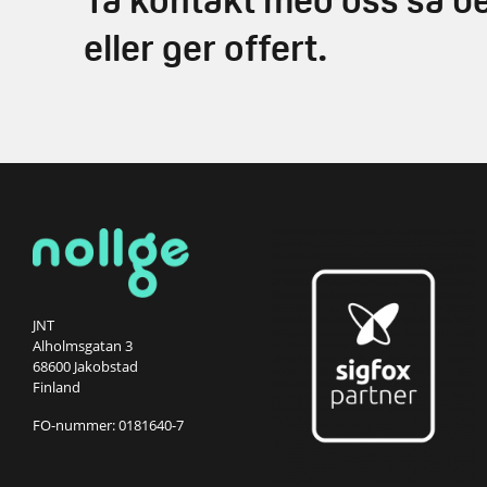
Ta kontakt med oss så be
eller ger offert.
JNT
Alholmsgatan 3
68600 Jakobstad
Finland
FO-nummer: 0181640-7