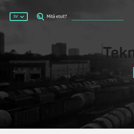
Mitä etsit?
SV
Tekn