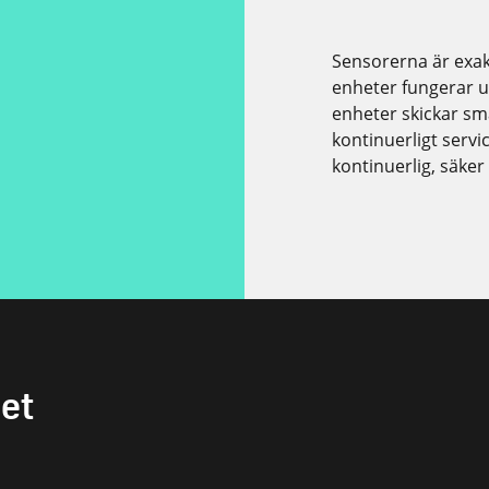
Sensorerna är exak
enheter fungerar ut
enheter skickar små
kontinuerligt serv
kontinuerlig, säker
het