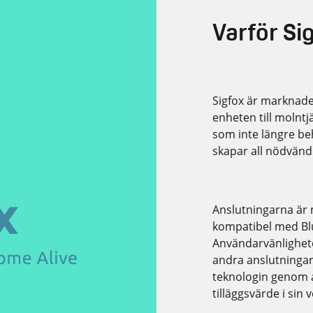
Varför Si
Sigfox är marknad
enheten till molnt
som inte längre be
skapar all nödvändi
Anslutningarna är 
kompatibel med Bl
Användarvänlighet
andra anslutningar
teknologin genom at
tilläggsvärde i sin