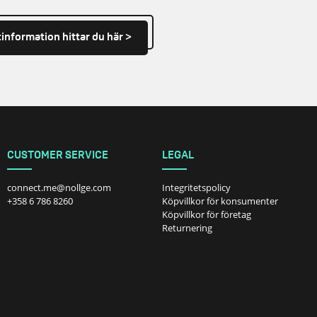
information hittar du här >
CUSTOMER SERVICE
LEGAL
connect.me@nollge.com
Integritetspolicy
+358 6 786 8260
Köpvillkor för konsumenter
Köpvillkor för företag
Returnering