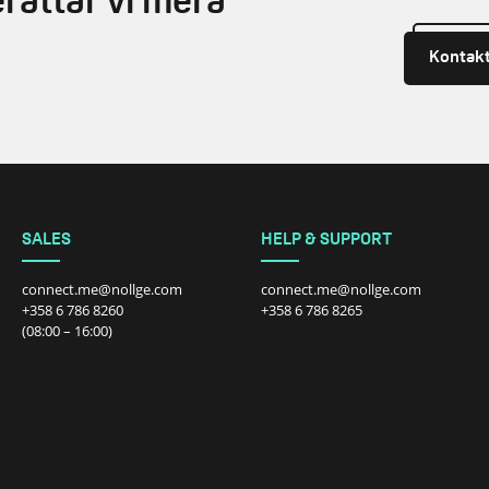
rättar vi mera
Kontakt
SALES
HELP & SUPPORT
connect.me@nollge.com
connect.me@nollge.com
+358 6 786 8260
+358 6 786 8265
(08:00 – 16:00)