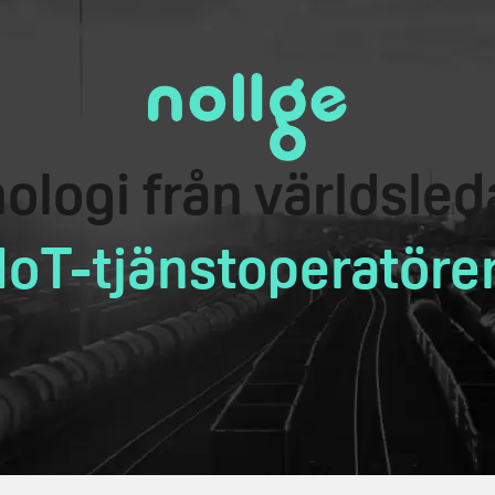
ologi från världsle
IoT-tjänstoperatöre