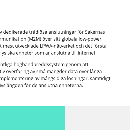
v dedikerade trådlösa anslutningar för Sakernas
ommunikation (M2M) över sitt globala low-power
t mest utvecklade LPWA-nätverket och det första
fysiska enheter som är anslutna till internet.
fintliga högbandbreddssystem genom att
ktiv överföring av små mängder data över långa
 implementering av mångsidiga lösningar, samtidigt
 livslängden för de anslutna enheterna.