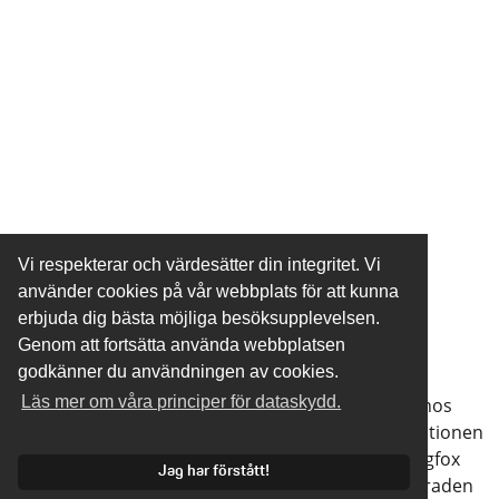
Vi respekterar och värdesätter din integritet. Vi
använder cookies på vår webbplats för att kunna
erbjuda dig bästa möjliga besöksupplevelsen.
Sigfox IoT-nätverkstäckning i Finland
Genom att fortsätta använda webbplatsen
godkänner du användningen av cookies.
Läs mer om våra principer för dataskydd.
Kartan och platsverktyget visar en teoretisk prognos
över täckningsnivåerna på en given plats. Informationen
som tjänsten baserar sig på hämtas direkt från Sigfox
Jag har förstått!
backend. Samma mätningar används internt så graden