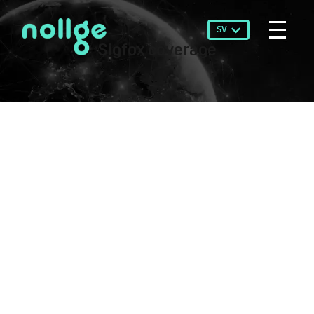
SV
Sigfox coverage