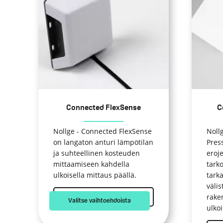
on
on
useampi
use
muunnelma.
muu
Voit
Voit
tehdä
teh
valinnat
vali
tuotteen
tuot
sivulla.
sivul
Connected FlexSense
C
Nollge - Connected FlexSense
Noll
on langaton anturi lämpötilan
Pres
ja suhteellinen kosteuden
eroj
mittaamiseen kahdella
tarko
ulkoisella mittaus päällä.
tark
välis
rake
Valitse vaihtoehdoista
ulkoi