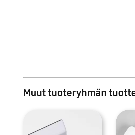
Muut tuoteryhmän tuott
Tällä
Täll
tuotteella
tuot