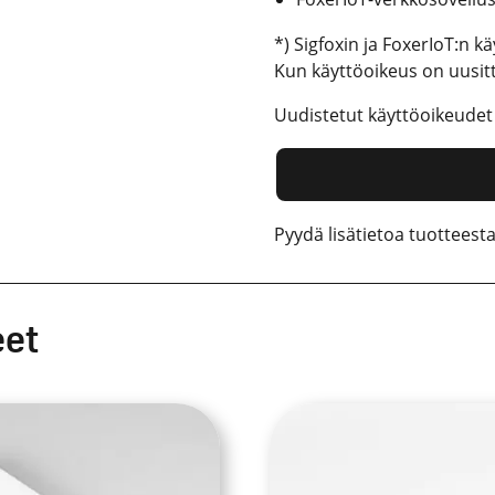
*) Sigfoxin ja FoxerIoT:n kä
Kun käyttöoikeus on uusitta
Uudistetut käyttöoikeude
Pyydä lisätietoa tuotteesta
eet
ä
Tällä
teella
tuotteella