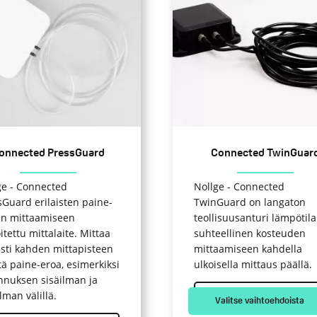
on
ampi
useampi
nnelma.
muunnelma.
Voit
dä
tehdä
nnat
valinnat
teen
tuotteen
la.
sivulla.
onnected PressGuard
Connected TwinGuar
ge - Connected
Nollge - Connected
sGuard erilaisten paine-
TwinGuard on langaton
en mittaamiseen
teollisuusanturi lämpötila
itettu mittalaite. Mittaa
suhteellinen kosteuden
asti kahden mittapisteen
mittaamiseen kahdella
tä paine-eroa, esimerkiksi
ulkoisella mittaus päällä.
nnuksen sisäilman ja
lman välillä.
Valitse vaihtoehdoista