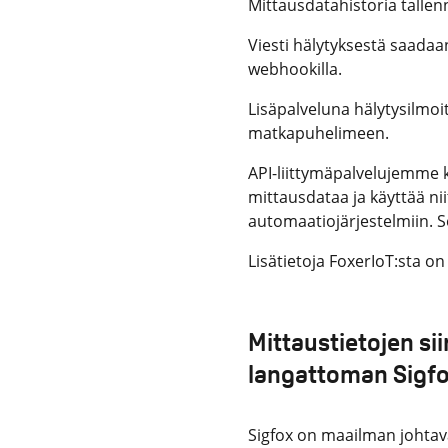
Mittausdatahistoria talle
Viesti hälytyksestä saadaa
webhookilla.
Lisäpalveluna hälytysilmoi
matkapuhelimeen.
API-liittymäpalvelujemme 
mittausdataa ja käyttää nii
automaatiojärjestelmiin. S
Lisätietoja FoxerIoT:sta o
Mittaustietojen si
langattoman Sigf
Sigfox on maailman johtava