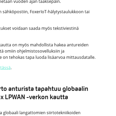
nnetaan vuoden ajan taaksepäin.
n sähköpostiin, FoxerIoT-hälytystaulukkoon tai
tukset voidaan saada myös tekstiviestinä
kautta on myös mahdollista hakea antureiden
tä omiin ohjelmistosovelluksiin ja
e on tehokas tapa luoda lisäarvoa mittausdatalle.
n
tässä
.
irto anturista tapahtuu globaalin
ox LPWAN -verkon kautta
 globaali langattomien siirtotekniikoiden