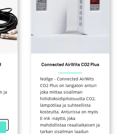
on
useampi
muunnelma.
Voit
tehdä
valinnat
tuotteen
sivulla.
d
Connected AirWits CO2 Plus
Nollge - Connected AirWits
CO2 Plus on langaton anturi
n ja
joka mittaa sisäilman
hiilidioksidipitoisuutta CO2,
lämpötilaa ja suhteellista
kosteutta. Anturissa on myös
E-ink -näyttö, joka
mahdollistaa reaaliaikaisen ja
tarkan sisäilman laadun