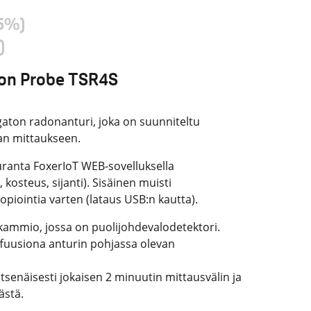
.5%)
)
don Probe TSR4S
aton radonanturi, joka on suunniteltu
an mittaukseen.
uranta FoxerIoT WEB-sovelluksella
 kosteus, sijanti). Sisäinen muisti
iointia varten (lataus USB:n kautta).
kammio, jossa on puolijohdevalodetektori.
fuusiona anturin pohjassa olevan
 itsenäisesti jokaisen 2 minuutin mittausvälin ja
ästä.