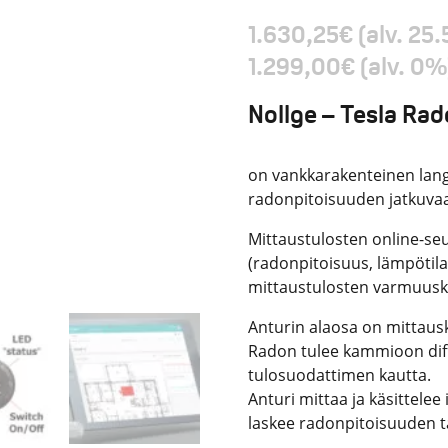
1.630,25
€
(alv. 25
1.299,00
€
(alv. 0%
Nollge – Tesla Ra
on vankkarakenteinen lang
radonpitoisuuden jatkuva
Mittaustulosten online-se
(radonpitoisuus, lämpötila,
mittaustulosten varmuuskop
Anturin alaosa on mittaus
Radon tulee kammioon dif
tulosuodattimen kautta.
Anturi mittaa ja käsittelee
laskee radonpitoisuuden t