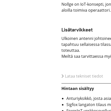
Nollge on IoT-konsepti, jo
aloilla toimiva operaattori.
Lisätarvikkeet
Ulkoinen antenni johtoinee
tapahtuu sellaisessa tilass
toteuttaa.
Meiltä saa tarvittaessa my
Lataa tekniset tiedot
Hintaan sisältyy
Anturiyksikkö, josta asia
Sigfox langaton tilaus m
FoxerIoT-verkkosovellusli