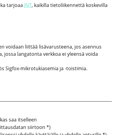
nka tarjoaa
JNT
, kaikilla tietoliikennettä koskevilla
n voidaan liittää lisävarusteena, jos asennus
a, jossa langatonta verkkoa ei yleensä voida
ös Sigfox-mikrotukiasemia ja -toistimia.
kas saa itselleen
ittausdatan siirtoon *)
senssi yhdelle käyttäjälle ja yhdelle anturille *)