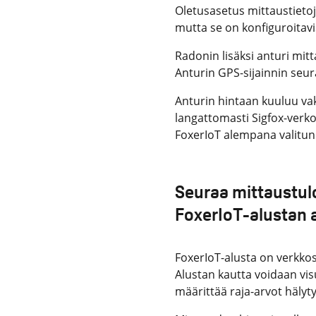
Oletusasetus mittaustietoj
mutta se on konfiguroitavis
Radonin lisäksi anturi mitt
Anturin GPS-sijainnin seura
Anturin hintaan kuuluu va
langattomasti Sigfox-ver
FoxerIoT alempana valitun 
Seuraa mittaustulo
FoxerIoT-alustan 
FoxerIoT-alusta on verkkoso
Alustan kautta voidaan vis
määrittää raja-arvot hälyty