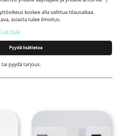
yttöoikeus koskee alla valittua tilausaikaa.
va, asiasta tulee ilmoitus.
t
Lue lisää
Pyydä lisätietoa
 tai pyydä tarjous.
Tällä
tuotteella