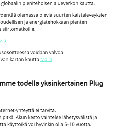
le globaalin pienitehoisen alueverkon kautta.
ydentää olemassa olevia suurten kaistaleveyksien
aloudellisen ja energiatehokkaan pienten
e siirtomatkoille.
ssä
.
sosoitteessa voidaan valvoa
avan kartan kautta
täällä
.
mme todella yksinkertainen Plug
nternet-yhteyttä ei tarvita.
pitkä. Akun kesto vaihtelee lähetysvälistä ja
ta käyttöikä voi hyvinkin olla 5–10 vuotta.