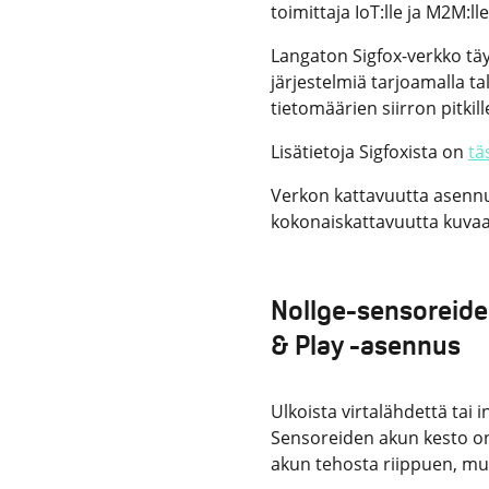
toimittaja IoT:lle ja M2M:l
Langaton Sigfox-verkko tä
järjestelmiä tarjoamalla t
tietomäärien siirron pitkill
Lisätietoja Sigfoxista on
tä
Verkon kattavuutta asennu
kokonaiskattavuutta kuva
Nollge-sensoreide
& Play -asennus
Ulkoista virtalähdettä tai i
Sensoreiden akun kesto on 
akun tehosta riippuen, mut