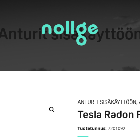
Anturit sisäkäyttöö
ANTURIT SISÄKÄYTTÖÖN
,
Tesla Radon 
Tuotetunnus:
7201092