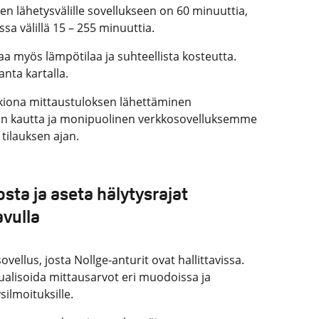
en lähetysvälille sovellukseen on 60 minuuttia,
sa välillä 15 – 255 minuuttia.
aa myös lämpötilaa ja suhteellista kosteutta.
nta kartalla.
kiona mittaustuloksen lähettäminen
kon kautta ja monipuolinen verkkosovelluksemme
tilauksen ajan.
sta ja aseta hälytysrajat
avulla
vellus, josta Nollge-anturit ovat hallittavissa.
ualisoida mittausarvot eri muodoissa ja
silmoituksille.