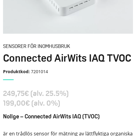
SENSORER FÖR INOMHUSBRUK
Connected AirWits IAQ TVOC
Produktkod:
7201014
249,75
€
(alv. 25.5%)
199,00
€
(alv. 0%)
Nollge – Connected AirWits IAQ (TVOC)
är en trådlös sensor för mätning av lättflyktiga organiska