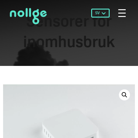
SV
Sensorer för
inomhusbruk