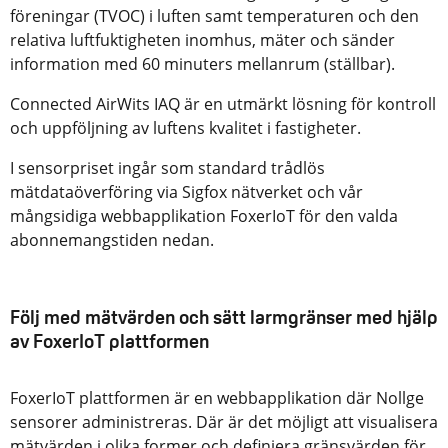
föreningar (TVOC) i luften samt temperaturen och den
relativa luftfuktigheten inomhus, mäter och sänder
information med 60 minuters mellanrum (ställbar).
Connected AirWits IAQ är en utmärkt lösning för kontroll
och uppföljning av luftens kvalitet i fastigheter.
I sensorpriset ingår som standard trådlös
mätdataöverföring via Sigfox nätverket och vår
mångsidiga webbapplikation FoxerIoT för den valda
abonnemangstiden nedan.
Följ med mätvärden och sätt larmgränser med hjälp
av FoxerIoT plattformen
FoxerIoT plattformen är en webbapplikation där Nollge
sensorer administreras. Där är det möjligt att visualisera
mätvärden i olika former och definiera gränsvärden för