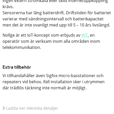
Ingen extern strömkälla eller skild internetuppkoppling
krävs.
Sensorerna har lång batteridrift. Driftstiden för batteriet
varierar med sändningsintervall och batterikapacitet
men det är inte ovanligt med upp till 5 – 10 års livslängd.
Nollge är ett IoT-koncept som erbjuds av
JNT
, en
operatör som är verksam inom alla områden inom
telekommunikation.
Extra tillbehör
Vi tillhandahåller även Sigfox micro-basstationer och
repeaters vid behov, ifall installation sker i utrymmen
där trådlös täckning inte normalt är möjligt.
Ladda ner tekniska detaljer