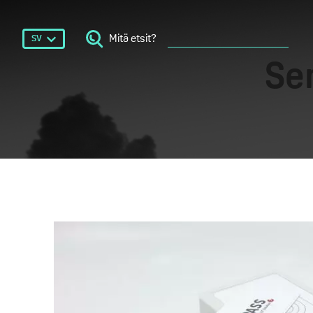
Mitä etsit?
SV
Se