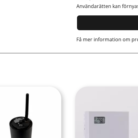
Användarätten kan förnyas
Få mer information om pro
Den
här
dukten
produkten
har
flera
anter.
varianter.