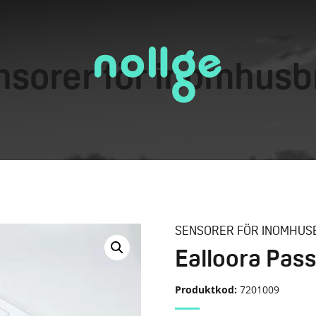
nsorer för inomhusb
SENSORER FÖR INOMHUS
Ealloora Pas
Produktkod:
7201009