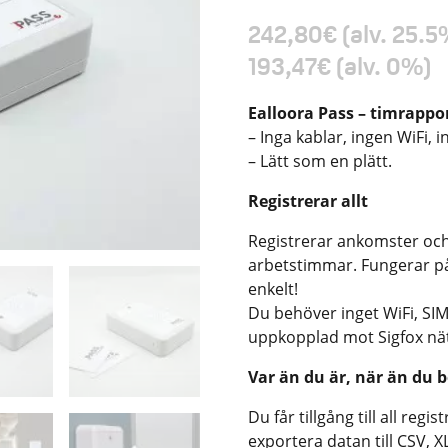
242,80
€
(alv. 25.5
193,47
€
(alv. 0%)
Ealloora Pass – timrappo
– Inga kablar, ingen WiFi, i
– Lätt som en plätt.
Registrerar allt
Registrerar ankomster och 
arbetstimmar. Fungerar på
enkelt!
Du behöver inget WiFi, SIM
uppkopplad mot Sigfox nät
Var än du är, när än du 
Du får tillgång till all re
exportera datan till CSV, X