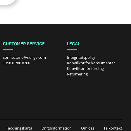
CUSTOMER SERVICE
LEGAL
connect.me@nollge.com
Integritetspolicy
+358 6 786 8260
Köpvillkor för konsumenter
Köpvillkor för företag
Returnering
Täckningskarta
Driftsinformation
Om oss
Ta kontakt