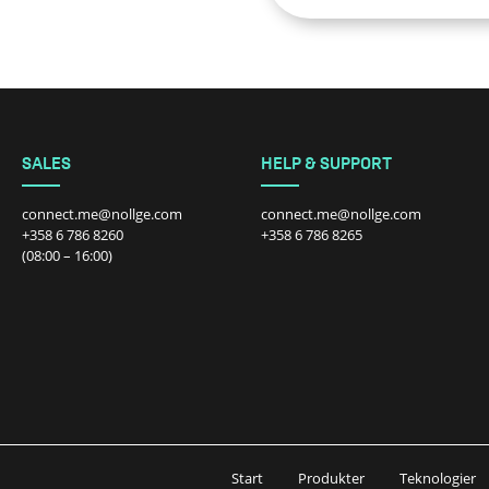
SALES
HELP & SUPPORT
connect.me@nollge.com
connect.me@nollge.com
+358 6 786 8260
+358 6 786 8265
(08:00 – 16:00)
Start
Produkter
Teknologier