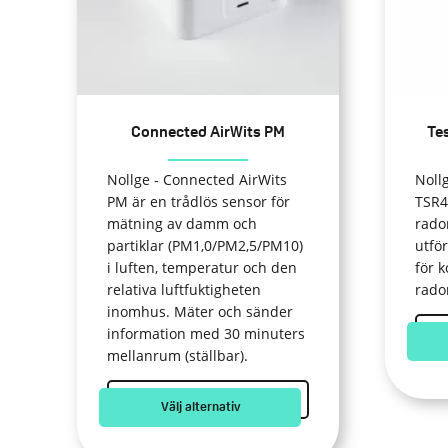
De
De
olika
olik
alternativen
alte
kan
kan
väljas
välj
Connected AirWits PM
Te
på
på
produktsidan
prod
Nollge - Connected AirWits
Noll
PM är en trådlös sensor för
TSR4
mätning av damm och
rado
partiklar (PM1,0/PM2,5/PM10)
utfö
i luften, temperatur och den
för 
relativa luftfuktigheten
rado
inomhus. Mäter och sänder
information med 30 minuters
mellanrum (ställbar).
Välj alternativ