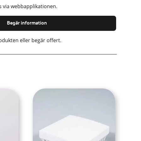
 via webbapplikationen.
Begär information
dukten eller begär offert.
Den
här
produkten
har
flera
varianter.