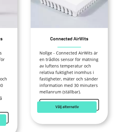
De
olika
alternativen
kan
väljas
us
Connected AirWits
på
produktsidan
s
Nollge - Connected AirWits är
för
en trådlös sensor för mätning
av luftens temperatur och
relativa fuktighet inomhus i
 och
fastigheter, mäter och sänder
30
information med 30 minuters
mellanrum (ställbar).
så
Välj alternativ