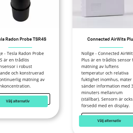
De
a
olika
rnativen
alternativen
kan
as
väljas
sla Radon Probe TSR4S
Connected AirWits Pl
på
uktsidan
produktsidan
ge - Tesla Radon Probe
Nollge - Connected AirWit
S är en trådlös
Plus är en trådlös sensor 
nsensor i robust
mätning av luftens
rande och konstruerad
temperatur och relativa
kontinuerlig mätning av
fuktighet inomhus, mäter
nkoncentration.
sänder information med 
minuters mellanrum
(ställbar). Sensorn är ock
Välj alternativ
försedd med en display.
Välj alternativ