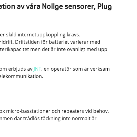
ation av våra Nollge sensorer, Plug
ler skild internetuppkoppling krävs.
drift. Driftstiden för batteriet varierar med
terikapacitet men det är inte ovanligt med upp
 som erbjuds av
JNT
, en operatör som är verksam
elekommunikation.
gfox micro-basstationer och repeaters vid behov,
trymmen där trådlös täckning inte normalt är