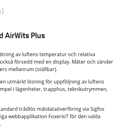
%)
d AirWits Plus
ätning av luftens temperatur och relativa
 också försedd med en display. Mäter och sänder
rs mellanrum (ställbar).
en utmärkt lösning för uppföljning av luftens
 exempel i lägenheter, trapphus, teknikutrymmen,
tandard trådlös mätdataöverföring via Sigfox
iga webbapplikation FoxerIoT för den valda
.