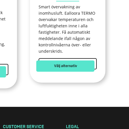
produktsidan
Smart övervakning av
ck
inomhusluft. Ealloora TERMO
het
övervakar temperaturen och
luftfuktigheten inne i alla
fastigheter. Få automatiskt
meddelande ifall någon av
ng,
kontrollnivåerna över- eller
underskrids.
Välj alternativ
CUSTOMER SERVICE
LEGAL