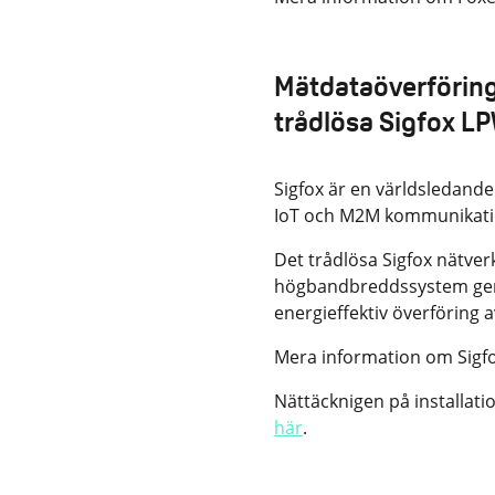
Mätdataöverföring 
trådlösa Sigfox L
Sigfox är en världsledande
IoT och M2M kommunikatio
Det trådlösa Sigfox nätver
högbandbreddssystem geno
energieffektiv överföring 
Mera information om Sigfo
Nättäcknigen på installati
här
.