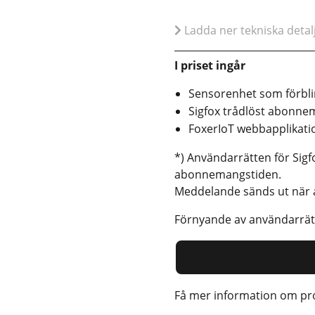
Ladda ner tekniska detal
I priset ingår
Sensorenhet som förbli
Sigfox trådlöst abonne
FoxerIoT webbapplikatio
*) Användarrätten för Sigf
abonnemangstiden.
Meddelande sänds ut när 
Förnyande av användarrä
Få mer information om pro