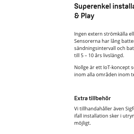
Superenkel install
& Play
Ingen extern strömkälla el
Sensorerna har lång batteri
sändningsintervall och bat
till 5 – 10 års livslängd.
Nollge är ett IoT-koncept
inom alla områden inom t
Extra tillbehör
Vi tillhandahåller även Si
ifall installation sker i u
möjligt.