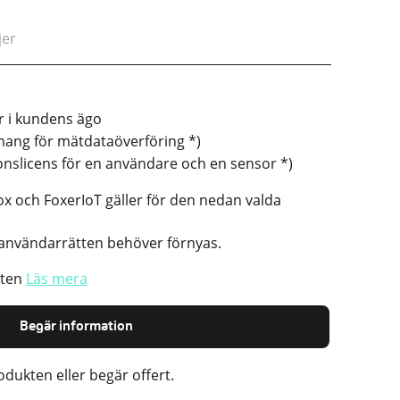
jer
r i kundens ägo
mang för mätdataöverföring *)
nslicens för en användare och en sensor *)
ox och FoxerIoT gäller för den nedan valda
användarrätten behöver förnyas.
tten
Läs mera
Begär information
dukten eller begär offert.