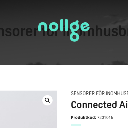
nsorer för inomhusb
SENSORER FÖR INOMHUS
Connected Ai
Produktkod:
7201016