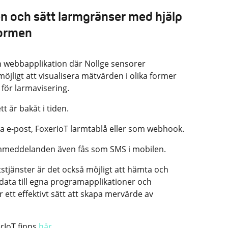
n och sätt larmgränser med hjälp
formen
n webbapplikation där Nollge sensorer
öjligt att visualisera mätvärden i olika former
för larmavisering.
t år bakåt i tiden.
via e-post, FoxerIoT larmtablå eller som webhook.
rmmeddelanden även fås som SMS i mobilen.
tjänster är det också möjligt att hämta och
ata till egna programapplikationer och
ett effektivt sätt att skapa mervärde av
rIoT finns
här
.