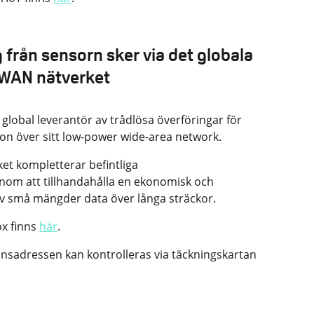
från sensorn sker via det globala
PWAN nätverket
 global leverantör av trådlösa överföringar för
n över sitt low-power wide-area network.
ket kompletterar befintliga
m att tillhandahålla en ekonomisk och
av små mängder data över långa sträckor.
x finns
här
.
onsadressen kan kontrolleras via täckningskartan