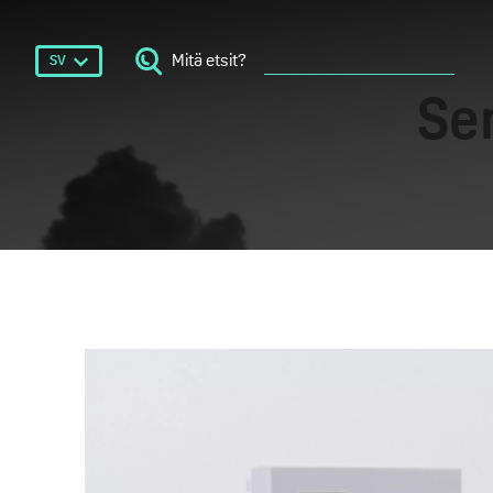
Mitä etsit?
SV
Se