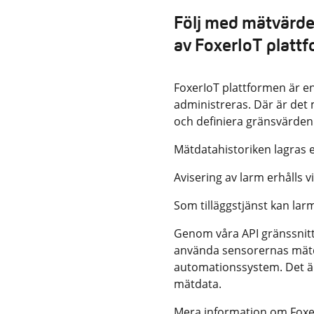
Följ med mätvärde
av FoxerIoT platt
FoxerIoT plattformen är e
administreras. Där är det m
och definiera gränsvärden 
Mätdatahistoriken lagras et
Avisering av larm erhålls 
Som tilläggstjänst kan la
Genom våra API gränssnitts
använda sensorernas mätd
automationssystem. Det är 
mätdata.
Mera information om Foxe