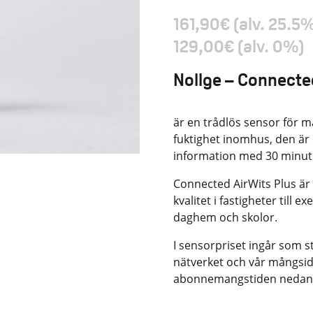
161,90
€
(alv. 25.5
129,00
€
(alv. 0%)
Nollge – Connecte
är en trådlös sensor för m
fuktighet inomhus, den är
information med 30 minute
Connected AirWits Plus är 
kvalitet i fastigheter till
daghem och skolor.
I sensorpriset ingår som s
nätverket och vår mångsid
abonnemangstiden nedan