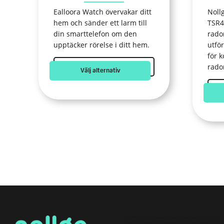
produktsidan
prod
Ealloora Watch övervakar ditt
Noll
hem och sänder ett larm till
TSR4
din smarttelefon om den
rado
upptäcker rörelse i ditt hem.
utfö
för 
rado
Välj alternativ