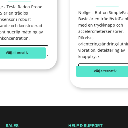
uktsidan
produktsidan
ge - Tesla Radon Probe
Nollge – Button SimplePa
S är en trådlös
Basic är en trådlös IoT-en
nsensor i robust
med en tryckknapp och
rande och konstruerad
accelerometersensorer.
kontinuerlig mätning av
Rörelse,
nkoncentration.
orienteringsändring/lutni
vibration, detektering av
Välj alternativ
knapptryck.
Välj alternativ
SALES
HELP & SUPPORT