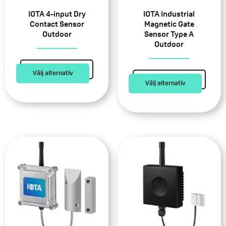
olika
olika
alternativen
alternativen
IOTA 4-input Dry
IOTA Industrial
kan
kan
Contact Sensor
Magnetic Gate
Outdoor
Sensor Type A
väljas
väljas
Outdoor
på
på
produktsidan
produktsidan
Välj alternativ
Välj alternativ
Den
Den
här
här
produkten
produkten
har
har
flera
flera
varianter.
varianter.