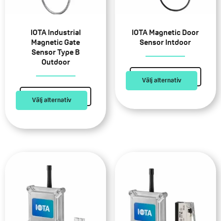
De
De
olika
olika
alternativen
alternativen
IOTA Industrial
IOTA Magnetic Door
kan
kan
Magnetic Gate
Sensor Intdoor
Sensor Type B
väljas
väljas
Outdoor
på
på
produktsidan
produktsidan
Välj alternativ
Välj alternativ
Den
Den
här
här
produkten
produkten
har
har