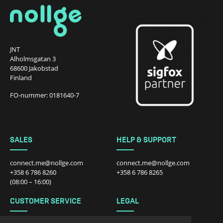
JNT
Alholmsgatan 3
68600 Jakobstad
Finland
FO-nummer: 0181640-7
SALES
HELP & SUPPORT
connect.me@nollge.com
connect.me@nollge.com
+358 6 786 8260
+358 6 786 8265
(08:00 – 16:00)
CUSTOMER SERVICE
LEGAL