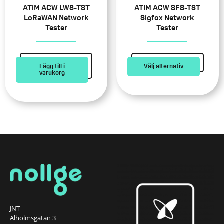
alternativen
ATiM ACW LW8-TST
ATIM ACW SF8-TST
kan
LoRaWAN Network
Sigfox Network
Tester
Tester
väljas
på
produktsidan
Lägg till i
Välj alternativ
varukorg
JNT
Alholmsgatan 3