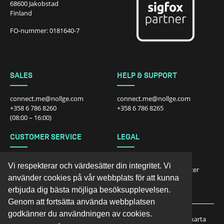
68600 Jakobstad
Finland
FO-nummer: 0181640-7
SALES
HELP & SUPPORT
connect.me@nollge.com
connect.me@nollge.com
+358 6 786 8260
+358 6 786 8265
(08:00 – 16:00)
CUSTOMER SERVICE
LEGAL
connect.me@nollge.com
Integritetspolicy
Vi respekterar och värdesätter din integritet. Vi
+358 6 786 8260
Köpvillkor för konsumenter
använder cookies på vår webbplats för att kunna
Köpvillkor för företag
Returnering
erbjuda dig bästa möjliga besöksupplevelsen.
Genom att fortsätta använda webbplatsen
godkänner du användningen av cookies.
Start
Produkter
Teknologier
Täckningskarta