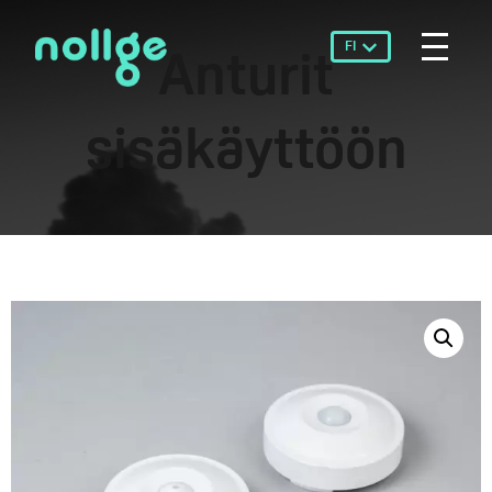
FI
Anturit
sisäkäyttöön