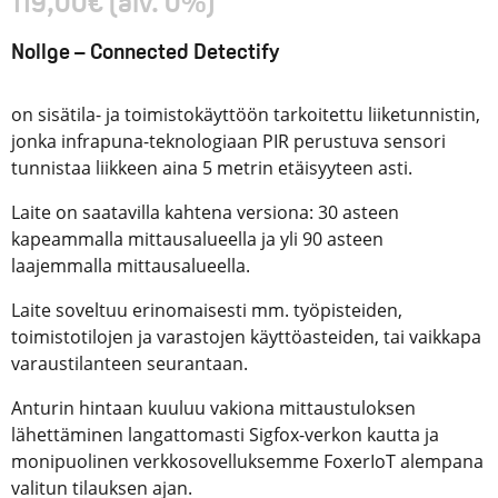
119,00
€
(alv. 0%)
Nollge – Connected Detectify
on sisätila- ja toimistokäyttöön tarkoitettu liiketunnistin,
jonka infrapuna-teknologiaan PIR perustuva sensori
tunnistaa liikkeen aina 5 metrin etäisyyteen asti.
Laite on saatavilla kahtena versiona: 30 asteen
kapeammalla mittausalueella ja yli 90 asteen
laajemmalla mittausalueella.
Laite soveltuu erinomaisesti mm. työpisteiden,
toimistotilojen ja varastojen käyttöasteiden, tai vaikkapa
varaustilanteen seurantaan.
Anturin hintaan kuuluu vakiona mittaustuloksen
lähettäminen langattomasti Sigfox-verkon kautta ja
monipuolinen verkkosovelluksemme FoxerIoT alempana
valitun tilauksen ajan.