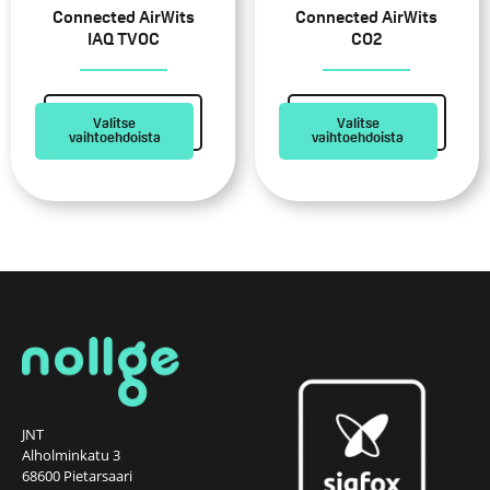
tuotteen
tuotteen
Connected AirWits
Connected AirWits
sivulla.
sivulla.
IAQ TVOC
CO2
Valitse
Valitse
vaihtoehdoista
vaihtoehdoista
JNT
Alholminkatu 3
68600 Pietarsaari