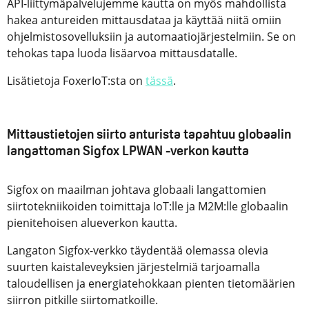
API-liittymäpalvelujemme kautta on myös mahdollista
hakea antureiden mittausdataa ja käyttää niitä omiin
ohjelmistosovelluksiin ja automaatiojärjestelmiin. Se on
tehokas tapa luoda lisäarvoa mittausdatalle.
Lisätietoja FoxerIoT:sta on
tässä
.
Mittaustietojen siirto anturista tapahtuu globaalin
langattoman Sigfox LPWAN -verkon kautta
Sigfox on maailman johtava globaali langattomien
siirtotekniikoiden toimittaja IoT:lle ja M2M:lle globaalin
pienitehoisen alueverkon kautta.
Langaton Sigfox-verkko täydentää olemassa olevia
suurten kaistaleveyksien järjestelmiä tarjoamalla
taloudellisen ja energiatehokkaan pienten tietomäärien
siirron pitkille siirtomatkoille.