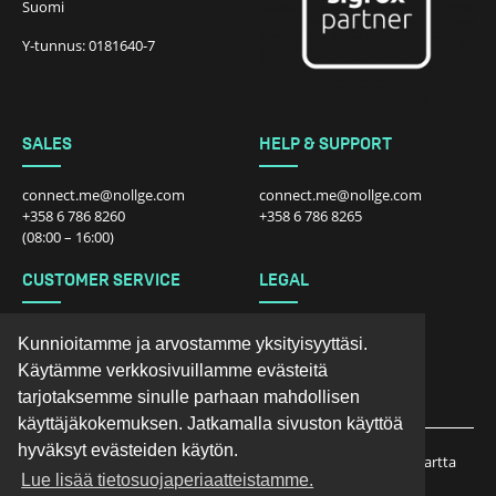
Suomi
Y-tunnus: 0181640-7
SALES
HELP & SUPPORT
connect.me@nollge.com
connect.me@nollge.com
+358 6 786 8260
+358 6 786 8265
(08:00 – 16:00)
CUSTOMER SERVICE
LEGAL
connect.me@nollge.com
Tietosuojalauseke
Kunnioitamme ja arvostamme yksityisyyttäsi.
+358 6 786 8260
Myyntiehdot kuluttajalle
Käytämme verkkosivuillamme evästeitä
Myyntiehdot yrityksille
Palautukset
tarjotaksemme sinulle parhaan mahdollisen
käyttäjäkokemuksen. Jatkamalla sivuston käyttöä
hyväksyt evästeiden käytön.
Etusivu
Tuotteet
Tekniikkat
Peittokartta
Lue lisää tietosuojaperiaatteistamme.