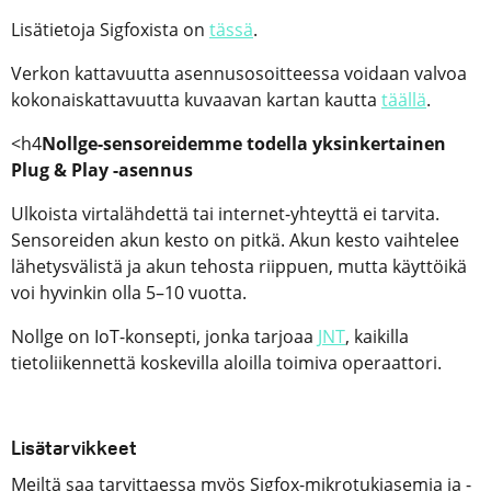
Lisätietoja Sigfoxista on
tässä
.
Verkon kattavuutta asennusosoitteessa voidaan valvoa
kokonaiskattavuutta kuvaavan kartan kautta
täällä
.
<h4
Nollge-sensoreidemme todella yksinkertainen
Plug & Play -asennus
Ulkoista virtalähdettä tai internet-yhteyttä ei tarvita.
Sensoreiden akun kesto on pitkä. Akun kesto vaihtelee
lähetysvälistä ja akun tehosta riippuen, mutta käyttöikä
voi hyvinkin olla 5–10 vuotta.
Nollge on IoT-konsepti, jonka tarjoaa
JNT
, kaikilla
tietoliikennettä koskevilla aloilla toimiva operaattori.
Lisätarvikkeet
Meiltä saa tarvittaessa myös Sigfox-mikrotukiasemia ja -