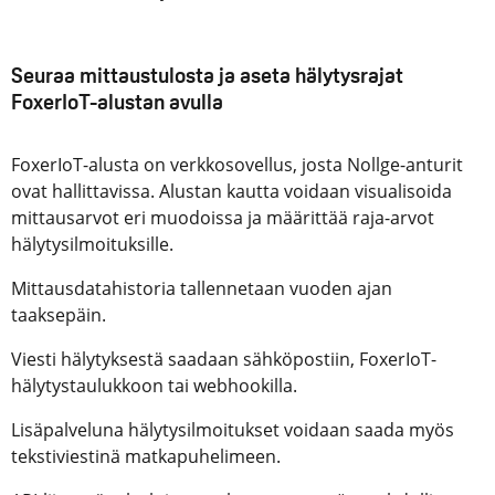
Seuraa mittaustulosta ja aseta hälytysrajat
FoxerIoT-alustan avulla
FoxerIoT-alusta on verkkosovellus, josta Nollge-anturit
ovat hallittavissa. Alustan kautta voidaan visualisoida
mittausarvot eri muodoissa ja määrittää raja-arvot
hälytysilmoituksille.
Mittausdatahistoria tallennetaan vuoden ajan
taaksepäin.
Viesti hälytyksestä saadaan sähköpostiin, FoxerIoT-
hälytystaulukkoon tai webhookilla.
Lisäpalveluna hälytysilmoitukset voidaan saada myös
tekstiviestinä matkapuhelimeen.