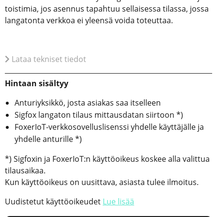
toistimia, jos asennus tapahtuu sellaisessa tilassa, jossa
langatonta verkkoa ei yleensä voida toteuttaa.
Lataa tekniset tiedot
Hintaan sisältyy
Anturiyksikkö, josta asiakas saa itselleen
Sigfox langaton tilaus mittausdatan siirtoon *)
FoxerIoT-verkkosovelluslisenssi yhdelle käyttäjälle ja
yhdelle anturille *)
*) Sigfoxin ja FoxerIoT:n käyttöoikeus koskee alla valittua
tilausaikaa.
Kun käyttöoikeus on uusittava, asiasta tulee ilmoitus.
Uudistetut käyttöoikeudet
Lue lisää