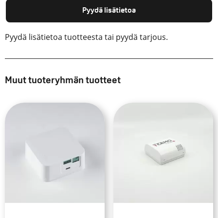
Pyydä lisätietoa
Pyydä lisätietoa tuotteesta tai pyydä tarjous.
Muut tuoteryhmän tuotteet
Tällä
Tällä
tuotteella
tuotteella
on
on
useampi
useampi
muunnelma.
muunnelma.
Voit
Voit
tehdä
tehdä
valinnat
valinnat