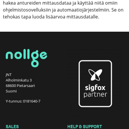
hakea antureiden mittausdataa ja käyttää niitä omiin
ohjelmistosovelluksiin ja automaatiojärjestelmiin. Se on
tehokas tapa luoda lisäarvoa mittausdatalle.
JNT
Alholminkatu 3
68600 Pietarsaari
Suomi
Y-tunnus: 0181640-7
SALES
HELP & SUPPORT