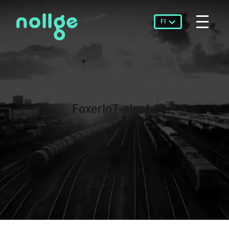
FI
FoxerIoT-alusta