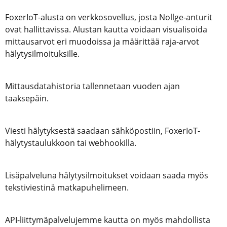
FoxerIoT-alusta on verkkosovellus, josta Nollge-anturit
ovat hallittavissa. Alustan kautta voidaan visualisoida
mittausarvot eri muodoissa ja määrittää raja-arvot
hälytysilmoituksille.
Mittausdatahistoria tallennetaan vuoden ajan
taaksepäin.
Viesti hälytyksestä saadaan sähköpostiin, FoxerIoT-
hälytystaulukkoon tai webhookilla.
Lisäpalveluna hälytysilmoitukset voidaan saada myös
tekstiviestinä matkapuhelimeen.
API-liittymäpalvelujemme kautta on myös mahdollista