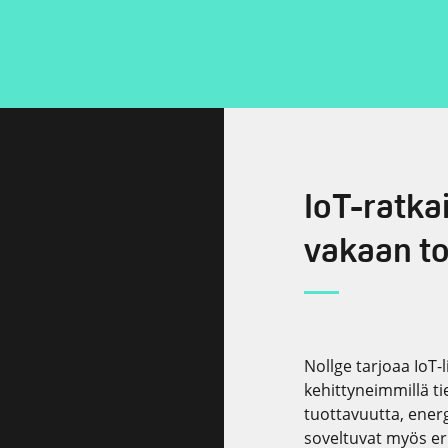
IoT-ratka
vakaan to
Nollge tarjoaa IoT-
kehittyneimmillä ti
tuottavuutta, ener
soveltuvat myös erit