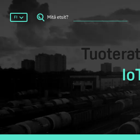
Mitä etsit?
FI
Tuotera
Io