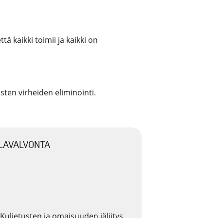
ä kaikki toimii ja kaikki on
isten virheiden eliminointi.
ILAVALVONTA
Kuljetusten ja omaisuuden jäljitys