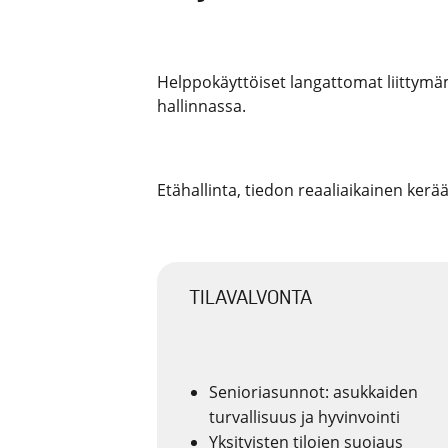
Helppokäyttöiset langattomat liittymämm
hallinnassa.
Etähallinta, tiedon reaaliaikainen kerää
TILAVALVONTA
Senioriasunnot: asukkaiden
turvallisuus ja hyvinvointi
Yksityisten tilojen suojaus