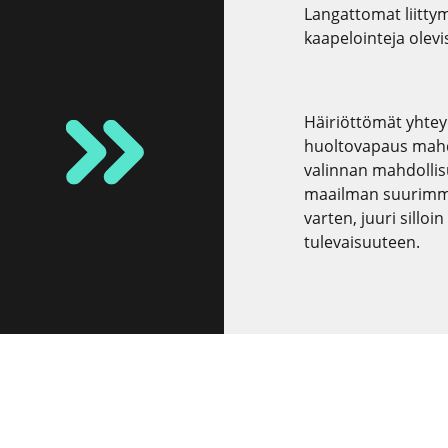
Langattomat liitty
kaapelointeja olevis
Häiriöttömät yhteyd
huoltovapaus mahdo
valinnan mahdollis
maailman suurimman
varten, juuri silloi
tulevaisuuteen.