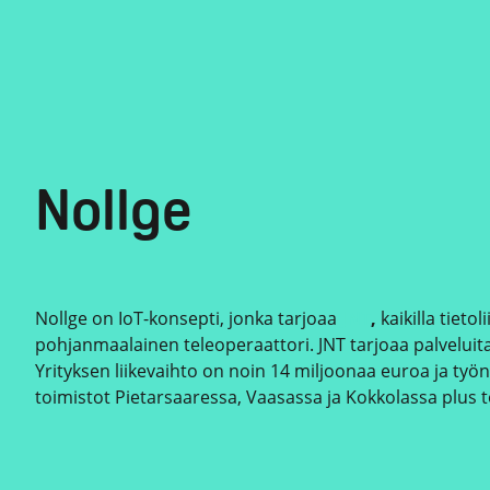
Nollge
Nollge on IoT-konsepti, jonka tarjoaa
JNT
,
kaikilla tieto
pohjanmaalainen teleoperaattori. JNT tarjoaa palveluita ni
Yrityksen liikevaihto on noin 14 miljoonaa euroa ja työnt
toimistot Pietarsaaressa, Vaasassa ja Kokkolassa plus 