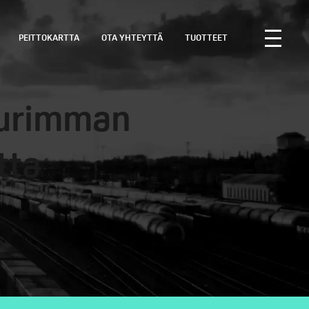
PEITTOKARTTA
OTA YHTEYTTÄ
TUOTTEET
uurimman
tta