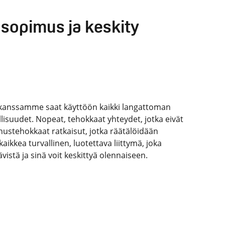
äsopimus ja keskity
 kanssamme saat käyttöön kaikki langattoman
isuudet. Nopeat, tehokkaat yhteydet, jotka eivät
nustehokkaat ratkaisut, jotka räätälöidään
kaikkea turvallinen, luotettava liittymä, joka
ävistä ja sinä voit keskittyä olennaiseen.