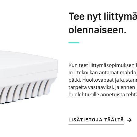
Tee nyt liittym
olennaiseen.
Kun teet liittymäsopimuksen
IoT-tekniikan antamat mahdoll
pätki. Huoltovapaat ja kustan
tarpeita vastaaviksi. Ja ennen 
huolehtii sille annetuista teht
LISÄTIETOJA TÄÄLTÄ