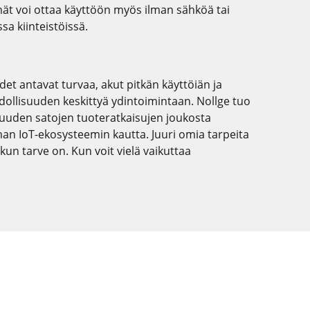
mät voi ottaa käyttöön myös ilman sähköä tai
sa kiinteistöissä.
et antavat turvaa, akut pitkän käyttöiän ja
llisuuden keskittyä ydintoimintaan. Nollge tuo
uuden satojen tuoteratkaisujen joukosta
 IoT-ekosysteemin kautta. Juuri omia tarpeita
n kun tarve on. Kun voit vielä vaikuttaa