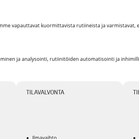
e vapauttavat kuormittavista rutiineista ja varmistavat, ett
minen ja analysointi, rutiinitöiden automatisointi ja inhimill
TILAVALVONTA
T
Ilmavaihto