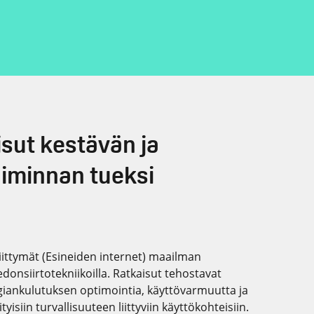
isut kestävän ja
iminnan tueksi
liittymät (Esineiden internet) maailman
edonsiirtotekniikoilla. Ratkaisut tehostavat
giankulutuksen optimointia, käyttövarmuutta ja
yisiin turvallisuuteen liittyviin käyttökohteisiin.