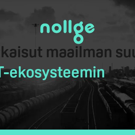
tkaisut maailman s
T-ekosysteemin
kau