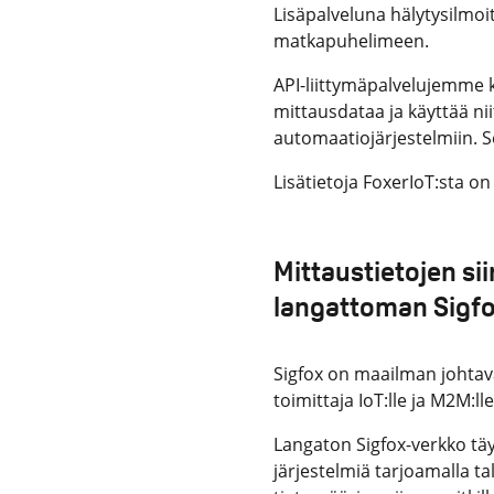
Lisäpalveluna hälytysilmoi
matkapuhelimeen.
API-liittymäpalvelujemme 
mittausdataa ja käyttää nii
automaatiojärjestelmiin. S
Lisätietoja FoxerIoT:sta o
Mittaustietojen si
langattoman Sigf
Sigfox on maailman johtava
toimittaja IoT:lle ja M2M:l
Langaton Sigfox-verkko tä
järjestelmiä tarjoamalla t