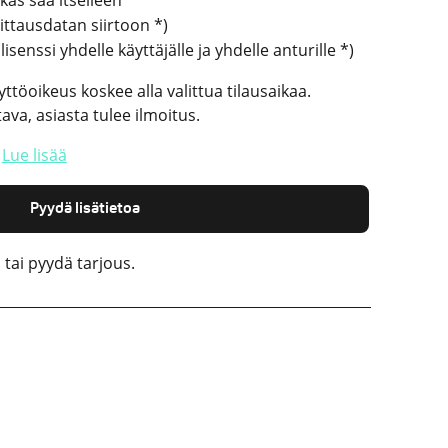
kas saa itselleen
ittausdatan siirtoon *)
senssi yhdelle käyttäjälle ja yhdelle anturille *)
yttöoikeus koskee alla valittua tilausaikaa.
va, asiasta tulee ilmoitus.
t
Lue lisää
Pyydä lisätietoa
 tai pyydä tarjous.