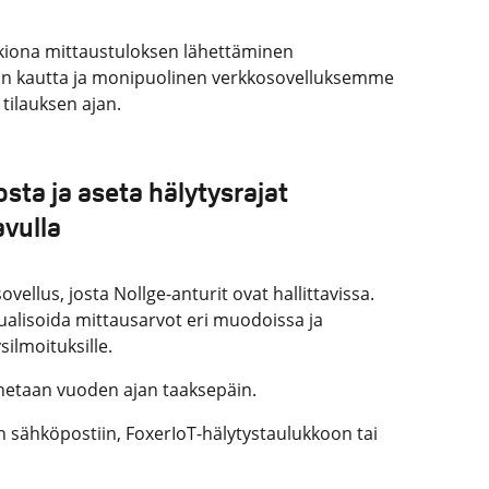
kiona mittaustuloksen lähettäminen
kon kautta ja monipuolinen verkkosovelluksemme
tilauksen ajan.
sta ja aseta hälytysrajat
avulla
vellus, josta Nollge-anturit ovat hallittavissa.
ualisoida mittausarvot eri muodoissa ja
silmoituksille.
nnetaan vuoden ajan taaksepäin.
n sähköpostiin, FoxerIoT-hälytystaulukkoon tai