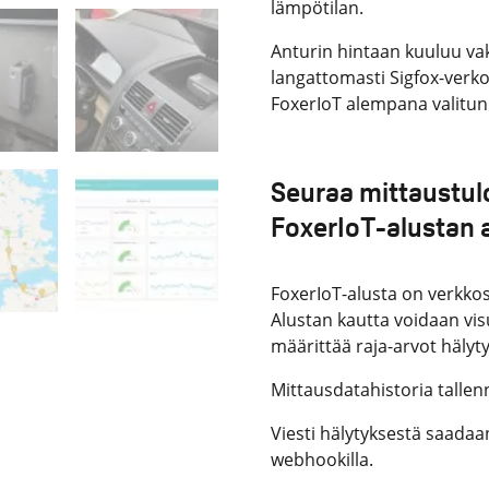
lämpötilan.
Anturin hintaan kuuluu va
langattomasti Sigfox-ver
FoxerIoT alempana valitun 
Seuraa mittaustulo
FoxerIoT-alustan 
FoxerIoT-alusta on verkkoso
Alustan kautta voidaan vis
määrittää raja-arvot hälyty
Mittausdatahistoria talle
Viesti hälytyksestä saadaa
webhookilla.