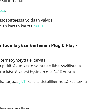
e siirtomatkoille.
ssä
.
sosoitteessa voidaan valvoa
avan kartan kautta
täällä
.
todella yksinkertainen Plug & Play -
nternet-yhteyttä ei tarvita.
pitkä. Akun kesto vaihtelee lähetysvälistä ja
ta käyttöikä voi hyvinkin olla 5–10 vuotta.
nka tarjoaa
JNT
, kaikilla tietoliikennettä koskevilla