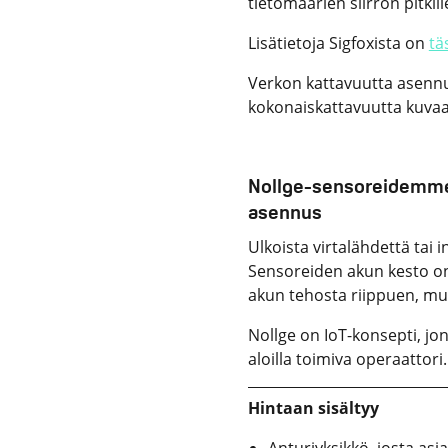
tietomäärien siirron pitkill
Lisätietoja Sigfoxista on
tä
Verkon kattavuutta asennu
kokonaiskattavuutta kuva
Nollge-sensoreidemme 
asennus
Ulkoista virtalähdettä tai i
Sensoreiden akun kesto on 
akun tehosta riippuen, mut
Nollge on IoT-konsepti, jo
aloilla toimiva operaattori.
Hintaan sisältyy