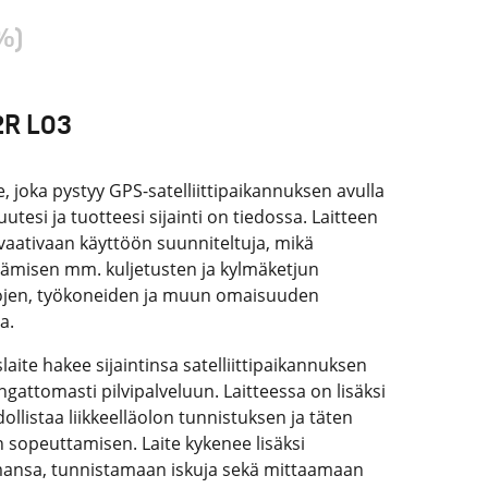
%)
2R L03
, joka pystyy GPS-satelliittipaikannuksen avulla
esi ja tuotteesi sijainti on tiedossa. Laitteen
 vaativaan käyttöön suunniteltuja, mikä
ttämisen mm. kuljetusten ja kylmäketjun
ojen, työkoneiden ja muun omaisuuden
a.
ite hakee sijaintinsa satelliittipaikannuksen
angattomasti pilvipalveluun. Laitteessa on lisäksi
ollistaa liikkeelläolon tunnistuksen ja täten
 sopeuttamisen. Laite kykenee lisäksi
mansa, tunnistamaan iskuja sekä mittaamaan