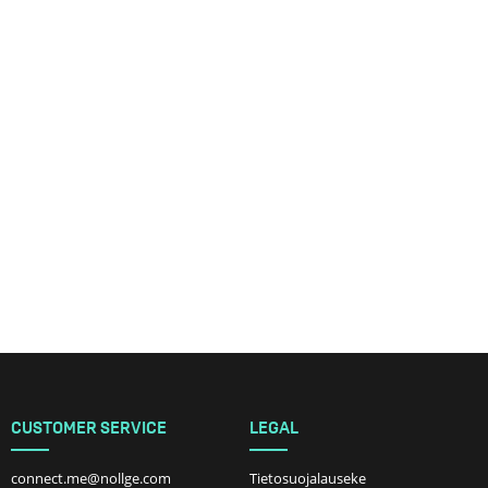
CUSTOMER SERVICE
LEGAL
connect.me@nollge.com
Tietosuojalauseke