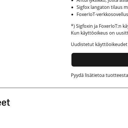
Anturiyksikkö, josta asia
Sigfox langaton tilaus m
FoxerIoT-verkkosovellusli
*) Sigfoxin ja FoxerIoT:n kä
Kun käyttöoikeus on uusitta
Uudistetut käyttöoikeude
Pyydä lisätietoa tuotteesta
eet