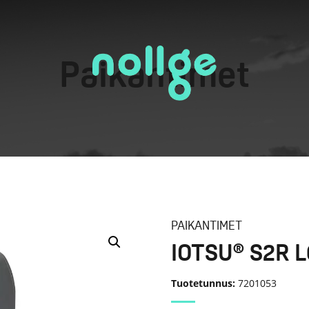
Paikantimet
PAIKANTIMET
IOTSU® S2R L
Tuotetunnus:
7201053