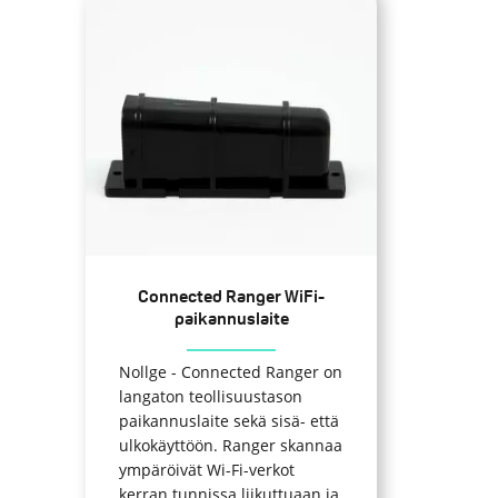
Tällä
tuotteella
on
useampi
muunnelma.
Voit
tehdä
valinnat
tuotteen
sivulla.
Connected Ranger WiFi-
paikannuslaite
Nollge - Connected Ranger on
langaton teollisuustason
paikannuslaite sekä sisä- että
ulkokäyttöön. Ranger skannaa
ympäröivät Wi-Fi-verkot
kerran tunnissa liikuttuaan ja