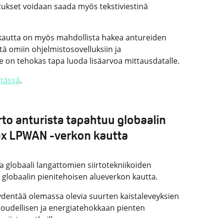
tukset voidaan saada myös tekstiviestinä
kautta on myös mahdollista hakea antureiden
tä omiin ohjelmistosovelluksiin ja
e on tehokas tapa luoda lisäarvoa mittausdatalle.
n
tässä
.
irto anturista tapahtuu globaalin
ox LPWAN -verkon kautta
 globaali langattomien siirtotekniikoiden
le globaalin pienitehoisen alueverkon kautta.
ydentää olemassa olevia suurten kaistaleveyksien
aloudellisen ja energiatehokkaan pienten