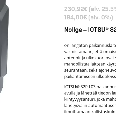
230,92
€
(alv. 25.5
184,00
€
(alv. 0%)
Nollge – IOTSU® S
on langaton paikannuslaite
varmistamaan, että omaisuut
antennit ja ulkokuori ovat
mahdollistaa laitteen käy
seurantaan, sekä ajoneuv
paikantamiseen ulkotiloiss
IOTSU® S2R L03 paikannusla
avulla ja lähettää tiedon l
kiihtyvyysanturi, joka mahd
lähetysvälin automaattisen
ilmoittamaan kallistuskul