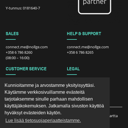
Y-tunnus: 0181640-7
SALES
HELP & SUPPORT
connect.me@nollge.com
connect.me@nollge.com
+358 6 786 8260
+358 6 786 8265
(08:00 – 16:00)
CUSTOMER SERVICE
LEGAL
connect.me@nollge.com
Tietosuojalauseke
Kunnioitamme ja arvostamme yksityisyyttäsi.
+358 6 786 8260
Myyntiehdot kuluttajalle
Käytämme verkkosivuillamme evästeitä
Myyntiehdot yrityksille
Palautukset
tarjotaksemme sinulle parhaan mahdollisen
käyttäjäkokemuksen. Jatkamalla sivuston käyttöä
hyväksyt evästeiden käytön.
Etusivu
Tuotteet
Tekniikkat
Peittokartta
Lue lisää tietosuojaperiaatteistamme.