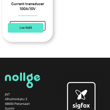
Current transducer
100A/10V
Lue lisää
JNT
Alholminkatu 3
68600 Pietarsaari
Suomi